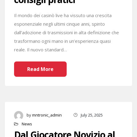
Il mondo dei casinò live ha vissuto una crescita
esponenziale negli ultimi cinque anni, spinto
dall’adozione di trasmissioni in alta definizione che
trasformano ogni mano in un’esperienza quasi
reale. Il nuovo standard…
Read More
by
mntronic_admin
July 25, 2025
News
Dal Giocatore Novizio al