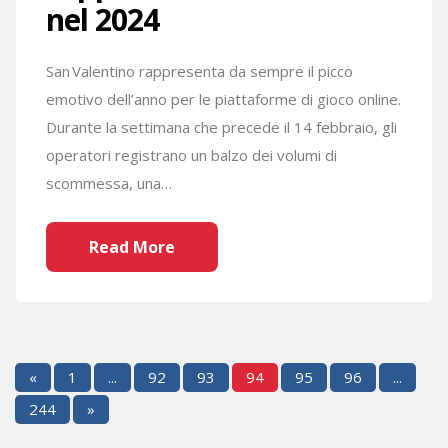
nel 2024
San Valentino rappresenta da sempre il picco
emotivo dell’anno per le piattaforme di gioco online.
Durante la settimana che precede il 14 febbraio, gli
operatori registrano un balzo dei volumi di
scommessa, una…
Read More
«
1
...
92
93
94
95
96
...
244
»