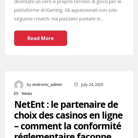
diventato un vero e proprio terreno di gioco per le
piattaforme di iGaming. Gli appassionati non solo
seguono i match, ma piazzano puntate in…
Read More
by
mntronic_admin
July 24, 2025
News
NetEnt : le partenaire de
choix des casinos en ligne
– comment la conformité
réglementaire façonne