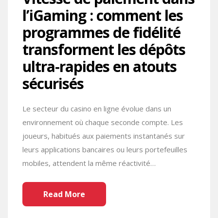
l’iGaming : comment les
programmes de fidélité
transforment les dépôts
ultra‑rapides en atouts
sécurisés
Le secteur du casino en ligne évolue dans un
environnement où chaque seconde compte. Les
joueurs, habitués aux paiements instantanés sur
leurs applications bancaires ou leurs portefeuilles
mobiles, attendent la même réactivité…
Read More