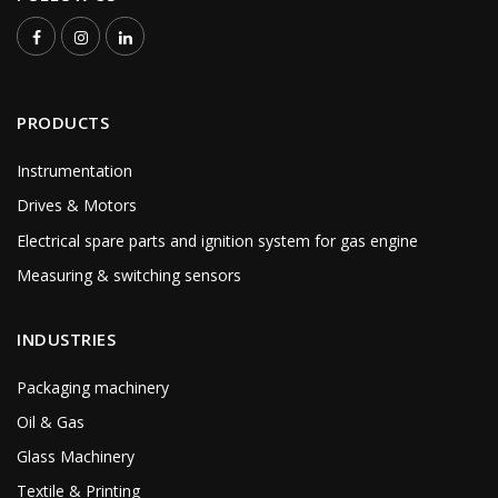
PRODUCTS
Instrumentation
Drives & Motors
Electrical spare parts and ignition system for gas engine
Measuring & switching sensors
INDUSTRIES
Packaging machinery
Oil & Gas
Glass Machinery
Textile & Printing