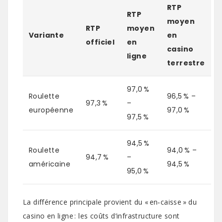
RTP
RTP
moyen
RTP
moyen
Variante
en
officiel
en
casino
ligne
terrestre
97,0 %
Roulette
96,5 % –
97,3 %
–
européenne
97,0 %
97,5 %
94,5 %
Roulette
94,0 % –
94,7 %
–
américaine
94,5 %
95,0 %
La différence principale provient du « en‑caisse » du
casino en ligne : les coûts d’infrastructure sont