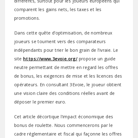
différents, surtout pour les joueurs européens qui
comparent les gains nets, les taxes et les
promotions.
Dans cette quête d’optimisation, de nombreux
joueurs se tournent vers des comparateurs
indépendants pour trier le bon grain de l’ivraie. Le
site
https://www.3evoie.org/
propose un guide
neutre permettant de mettre en regard les offres
de bonus, les exigences de mise et les licences des
opérateurs. En consultant 3Evoie, le joueur obtient
une vision claire des conditions réelles avant de
déposer le premier euro.
Cet article décortique l’impact économique des
bonus de roulette. Nous commencerons par le
cadre réglementaire et fiscal qui façonne les offres