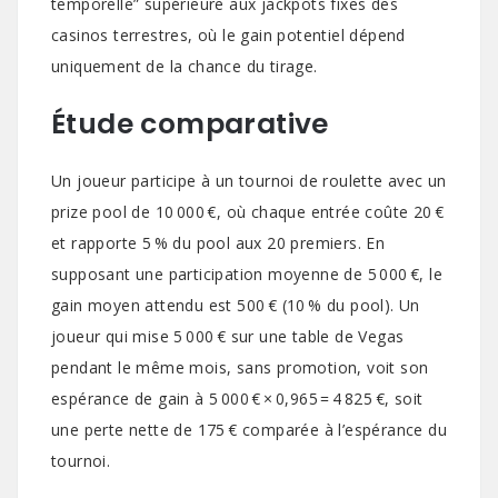
temporelle” supérieure aux jackpots fixes des
casinos terrestres, où le gain potentiel dépend
uniquement de la chance du tirage.
Étude comparative
Un joueur participe à un tournoi de roulette avec un
prize pool de 10 000 €, où chaque entrée coûte 20 €
et rapporte 5 % du pool aux 20 premiers. En
supposant une participation moyenne de 5 000 €, le
gain moyen attendu est 500 € (10 % du pool). Un
joueur qui mise 5 000 € sur une table de Vegas
pendant le même mois, sans promotion, voit son
espérance de gain à 5 000 € × 0,965 = 4 825 €, soit
une perte nette de 175 € comparée à l’espérance du
tournoi.