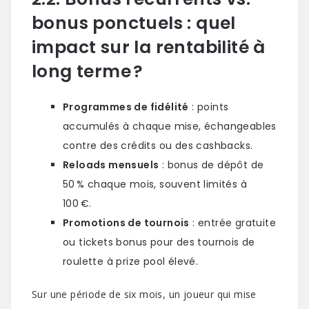
bonus ponctuels : quel
impact sur la rentabilité à
long terme ?
Programmes de fidélité
: points
accumulés à chaque mise, échangeables
contre des crédits ou des cashbacks.
Reloads mensuels
: bonus de dépôt de
50 % chaque mois, souvent limités à
100 €.
Promotions de tournois
: entrée gratuite
ou tickets bonus pour des tournois de
roulette à prize pool élevé.
Sur une période de six mois, un joueur qui mise