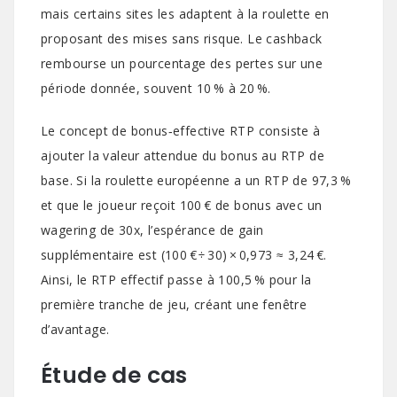
mais certains sites les adaptent à la roulette en
proposant des mises sans risque. Le cashback
rembourse un pourcentage des pertes sur une
période donnée, souvent 10 % à 20 %.
Le concept de bonus‑effective RTP consiste à
ajouter la valeur attendue du bonus au RTP de
base. Si la roulette européenne a un RTP de 97,3 %
et que le joueur reçoit 100 € de bonus avec un
wagering de 30x, l’espérance de gain
supplémentaire est (100 € ÷ 30) × 0,973 ≈ 3,24 €.
Ainsi, le RTP effectif passe à 100,5 % pour la
première tranche de jeu, créant une fenêtre
d’avantage.
Étude de cas