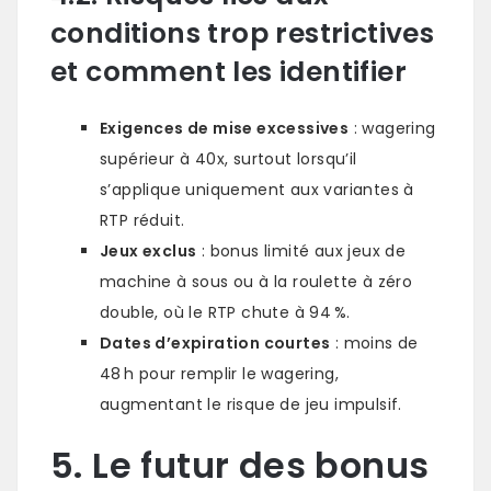
conditions trop restrictives
et comment les identifier
Exigences de mise excessives
: wagering
supérieur à 40x, surtout lorsqu’il
s’applique uniquement aux variantes à
RTP réduit.
Jeux exclus
: bonus limité aux jeux de
machine à sous ou à la roulette à zéro
double, où le RTP chute à 94 %.
Dates d’expiration courtes
: moins de
48 h pour remplir le wagering,
augmentant le risque de jeu impulsif.
5. Le futur des bonus