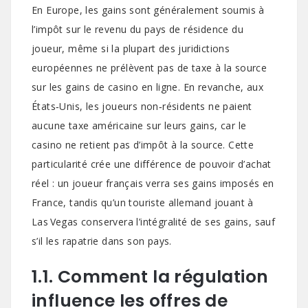
En Europe, les gains sont généralement soumis à
l’impôt sur le revenu du pays de résidence du
joueur, même si la plupart des juridictions
européennes ne prélèvent pas de taxe à la source
sur les gains de casino en ligne. En revanche, aux
États‑Unis, les joueurs non‑résidents ne paient
aucune taxe américaine sur leurs gains, car le
casino ne retient pas d’impôt à la source. Cette
particularité crée une différence de pouvoir d’achat
réel : un joueur français verra ses gains imposés en
France, tandis qu’un touriste allemand jouant à
Las Vegas conservera l’intégralité de ses gains, sauf
s’il les rapatrie dans son pays.
1.1. Comment la régulation
influence les offres de