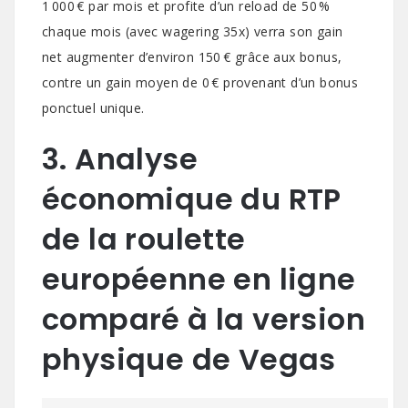
1 000 € par mois et profite d’un reload de 50 %
chaque mois (avec wagering 35x) verra son gain
net augmenter d’environ 150 € grâce aux bonus,
contre un gain moyen de 0 € provenant d’un bonus
ponctuel unique.
3. Analyse
économique du RTP
de la roulette
européenne en ligne
comparé à la version
physique de Vegas