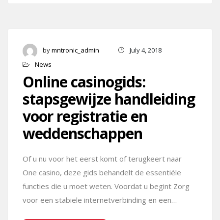
by
mntronic_admin
July 4, 2018
News
Online casinogids:
stapsgewijze handleiding
voor registratie en
weddenschappen
Of u nu voor het eerst komt of terugkeert naar
One casino, deze gids behandelt de essentiële
functies die u moet weten. Voordat u begint Zorg
voor een stabiele internetverbinding en een…