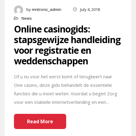
by
mntronic_admin
July 4, 2018
News
Online casinogids:
stapsgewijze handleiding
voor registratie en
weddenschappen
Of u nu voor het eerst komt of terugkeert naar
One casino, deze gids behandelt de essentiële
functies die u moet weten. Voordat u begint Zorg
voor een stabiele internetverbinding en een…
Read More