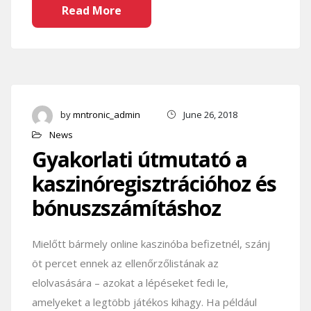
Read More
by
mntronic_admin
June 26, 2018
News
Gyakorlati útmutató a
kaszinóregisztrációhoz és
bónuszszámításhoz
Mielőtt bármely online kaszinóba befizetnél, szánj
öt percet ennek az ellenőrzőlistának az
elolvasására – azokat a lépéseket fedi le,
amelyeket a legtöbb játékos kihagy. Ha például