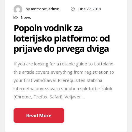
by
mntronic_admin
June 27, 2018
News
Popoln vodnik za
loterijsko platformo: od
prijave do prvega dviga
If you are looking for a reliable guide to Lottoland,
this article covers everything from registration to
your first withdrawal. Prerequisites Stabilna
internetna povezava in sodoben spletni brskalnik
(Chrome, Firefox, Safari). Veljaven…
Read More