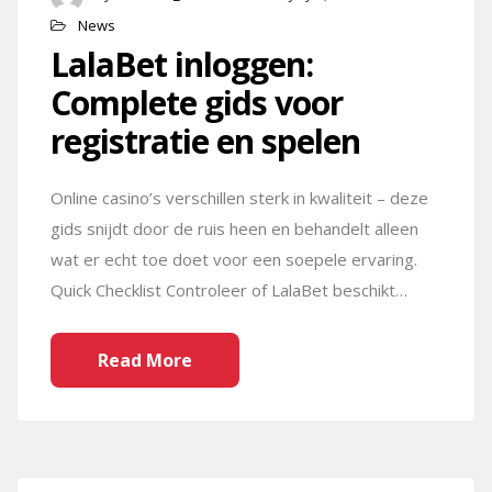
News
LalaBet inloggen:
Complete gids voor
registratie en spelen
Online casino’s verschillen sterk in kwaliteit – deze
gids snijdt door de ruis heen en behandelt alleen
wat er echt toe doet voor een soepele ervaring.
Quick Checklist Controleer of LalaBet beschikt…
Read More