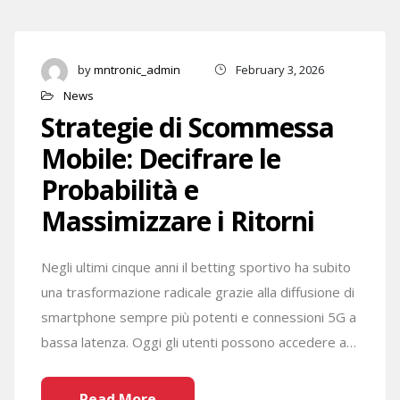
by
mntronic_admin
February 3, 2026
News
Strategie di Scommessa
Mobile: Decifrare le
Probabilità e
Massimizzare i Ritorni
Negli ultimi cinque anni il betting sportivo ha subito
una trasformazione radicale grazie alla diffusione di
smartphone sempre più potenti e connessioni 5G a
bassa latenza. Oggi gli utenti possono accedere a…
Read More