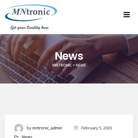
News
MNTRONIC
>
NEWS
by
mntronic_admin
February 5, 2026
News