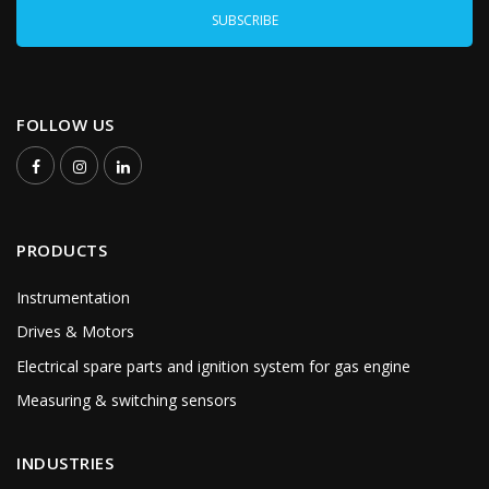
FOLLOW US
PRODUCTS
Instrumentation
Drives & Motors
Electrical spare parts and ignition system for gas engine
Measuring & switching sensors
INDUSTRIES