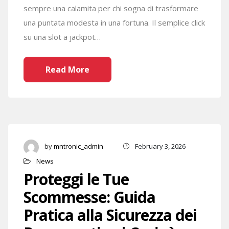
sempre una calamita per chi sogna di trasformare
una puntata modesta in una fortuna. Il semplice click
su una slot a jackpot…
Read More
by
mntronic_admin
February 3, 2026
News
Proteggi le Tue
Scommesse: Guida
Pratica alla Sicurezza dei