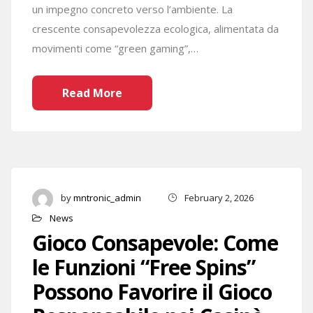
un impegno concreto verso l’ambiente. La
crescente consapevolezza ecologica, alimentata da
movimenti come “green gaming”,…
Read More
by
mntronic_admin
February 2, 2026
News
Gioco Consapevole: Come
le Funzioni “Free Spins”
Possono Favorire il Gioco