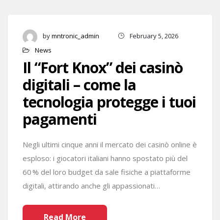
by
mntronic_admin
February 5, 2026
News
Il “Fort Knox” dei casinò
digitali – come la
tecnologia protegge i tuoi
pagamenti
Negli ultimi cinque anni il mercato dei casinò online è
esploso: i giocatori italiani hanno spostato più del
60 % del loro budget da sale fisiche a piattaforme
digitali, attirando anche gli appassionati…
Read More