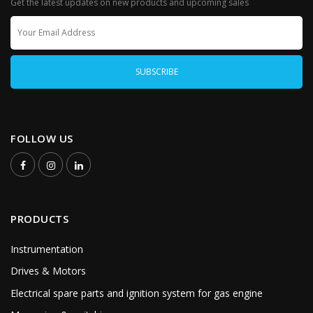
Get the latest updates on new products and upcoming sales
FOLLOW US
PRODUCTS
Instrumentation
Drives & Motors
Electrical spare parts and ignition system for gas engine