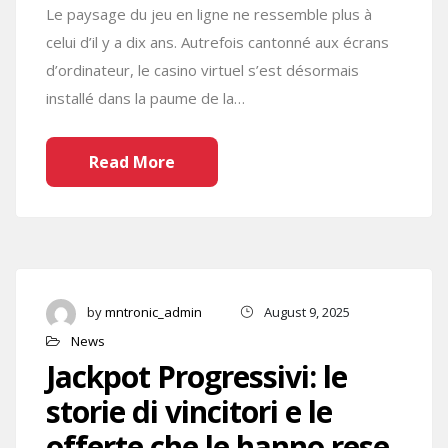
Le paysage du jeu en ligne ne ressemble plus à
celui d’il y a dix ans. Autrefois cantonné aux écrans
d’ordinateur, le casino virtuel s’est désormais
installé dans la paume de la…
Read More
by
mntronic_admin
August 9, 2025
News
Jackpot Progressivi: le
storie di vincitori e le
offerte che le hanno rese