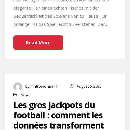
elegante Flair eines echten Tisches mit der
Bequemlichkeit des Spielens von zu Hause. Für
Anfänger ist das Spiel leicht zu verstehen: Der…
Read More
by
mntronic_admin
August 6, 2025
News
Les gros jackpots du
football : comment les
données transforment