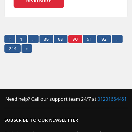
Read More
«
1
...
88
89
90
91
92
...
244
»
Need help? Call our support team 24/7 at
01201664461
SUBSCRIBE TO OUR NEWSLETTER