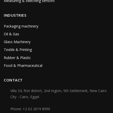
Measuring & switching sensors
INDUSTRIES
Packaging machinery
Oil & Gas
Glass Machinery
Textile & Printing
Rubber & Plastic
Food & Pharmaceutical
CONTACT
Villa 34, first district, 2nd region, 5th Settlement, New Cairo
City - Cairo, Egypt
Phone:
+2 02 2619 8990