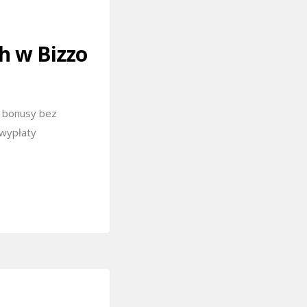
h w Bizzo
ć bonusy bez
 wypłaty