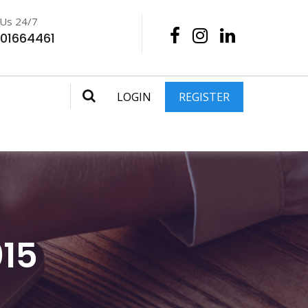
 Us 24/7
201664461
LOGIN
REGISTER
15