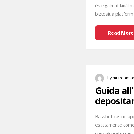
és izgalmat kínál 
biztosít a platfor
Read More
by
mntronic_a
Guida all
depositar
Bassbet casino app
esattamente come sf
consigli pratici per