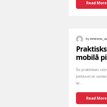
Read More
by
mntronic_a
Praktisks
mobilā p
Šis praktiskais ceļ
piekļuvei un savla
lai…
Read More