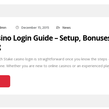
dmin
December 15, 2015
News
ino Login Guide – Setup, Bonuse
g
th Stake casino login is straightforward once you know the steps
ne. Whether you are new to online casinos or an experienced pl