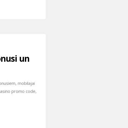
onusi un
bonusiem, mobilajai
 casino promo code,