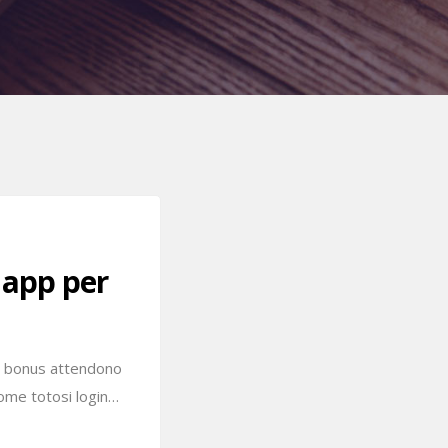
i app per
 e bonus attendono
 come totosi login…