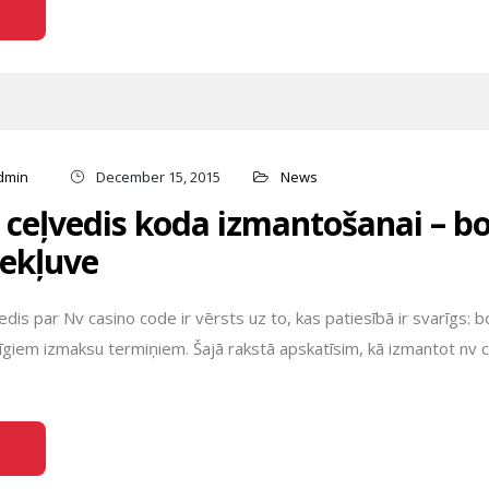
dmin
December 15, 2015
News
 ceļvedis koda izmantošanai – b
iekļuve
vedis par Nv casino code ir vērsts uz to, kas patiesībā ir svarīgs: 
icīgiem izmaksu termiņiem. Šajā rakstā apskatīsim, kā izmantot nv