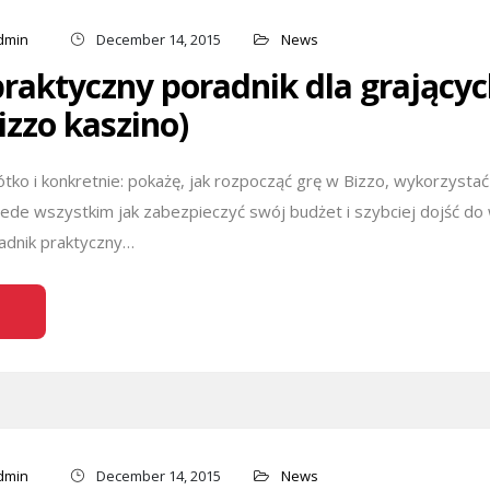
dmin
December 14, 2015
News
raktyczny poradnik dla grającyc
izzo kaszino)
ótko i konkretnie: pokażę, jak rozpocząć grę w Bizzo, wykorzysta
zede wszystkim jak zabezpieczyć swój budżet i szybciej dojść do
adnik praktyczny…
dmin
December 14, 2015
News