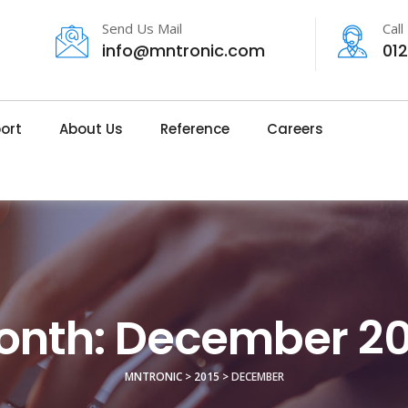
Send Us Mail
Call
info@mntronic.com
01
ort
About Us
Reference
Careers
onth:
December 20
MNTRONIC
>
2015
>
DECEMBER